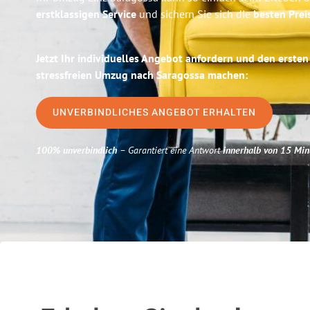
erstklassigen Service
und sichern Sie sich die
besten Preis
Jetzt Ihr individuelles Angebot anfordern und den ersten
stressfreien Umzug nach Saragossa machen:
UNVERBINDLICHES ANGEBOT ERHALTEN
100% unverbindlich
– Garantiert eine Antwort
innerhalb von 15 Min