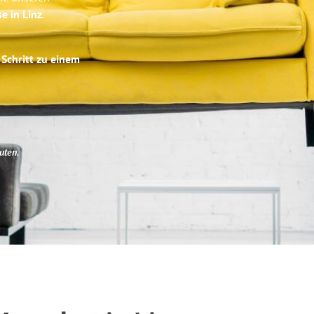
e in Linz
.
 Schritt zu einem
uten
.