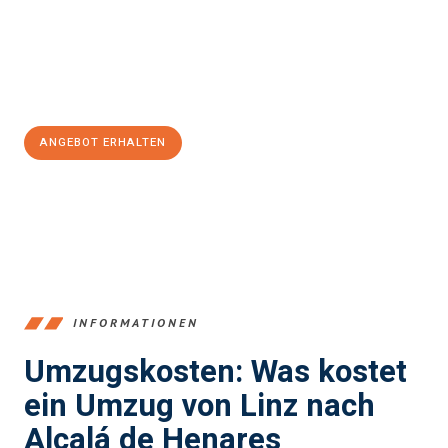
Übergang in Ihr neues Zuhause zu garantieren.
Jetzt
unverbindliches Angebot
erhalten &
100€ sparen:
ANGEBOT ERHALTEN
+43732324061
INFORMATIONEN
Umzugskosten: Was kostet
ein Umzug von Linz nach
Alcalá de Henares