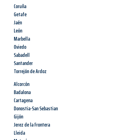
Coruña
Getafe
Jaén
León
Marbella
Oviedo
Sabadell
Santander
Torrejón de Ardoz
Alcorcón
Badalona
Cartagena
Donostia-San Sebastian
Gijón
Jerez de la Frontera
Lleida