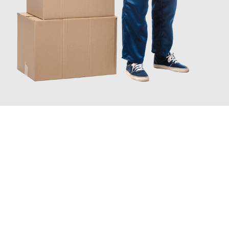
JETZT ANFRAGEN
Erleben Sie mit Umzugsmeister Dresdner Linz, wie
einfach und
stressfrei Ihr Umzug Linz Alcalá de Henares
sein kann. Unser
Expertenteam steht bereit, um Ihnen einen reibungslosen