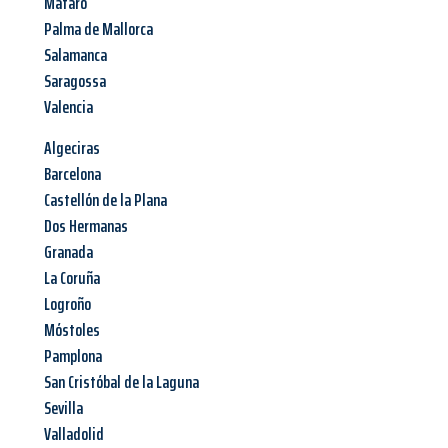
Mataró
Palma de Mallorca
Salamanca
Saragossa
Valencia
Algeciras
Barcelona
Castellón de la Plana
Dos Hermanas
Granada
La Coruña
Logroño
Móstoles
Pamplona
San Cristóbal de la Laguna
Sevilla
Valladolid