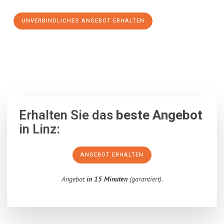
UNVERBINDLICHES ANGEBOT ERHALTEN
100% unverbindlich
– Garantiert eine Antwort
innerhalb von 15
Minuten
.
Erhalten Sie das
beste Angebot
in Linz:
ANGEBOT ERHALTEN
Angebot
in 15 Minuten
(garantiert).