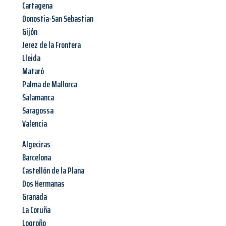
Cartagena
Donostia-San Sebastian
Gijón
Jerez de la Frontera
Lleida
Mataró
Palma de Mallorca
Salamanca
Saragossa
Valencia
Algeciras
Barcelona
Castellón de la Plana
Dos Hermanas
Granada
La Coruña
Logroño