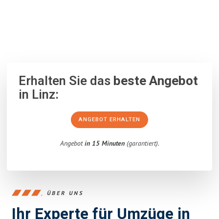
100% unverbindlich
– Garantiert eine Antwort
innerhalb von 15
Minuten
.
Erhalten Sie das
beste Angebot
in Linz:
ANGEBOT ERHALTEN
Angebot
in 15 Minuten
(garantiert).
ÜBER UNS
Ihr Experte für Umzüge in