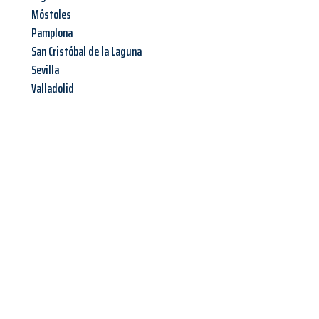
Móstoles
Pamplona
San Cristóbal de la Laguna
Sevilla
Valladolid
Jetzt anfragen &
Angebot
mit Best-Preis
erhalten!
Schicken Sie uns jetzt Ihre unverbindliche Anfrage und sichern
Sie sich Ihr
individuelles Umzugsangebot für Ihr Anliegen in
Linz
zum Best-Preis! Nutzen Sie die Gelegenheit für einen
stressfreien Umzug
mit maximalem Komfort: