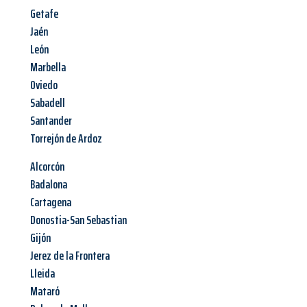
Getafe
Jaén
León
Marbella
Oviedo
Sabadell
Santander
Torrejón de Ardoz
Alcorcón
Badalona
Cartagena
Donostia-San Sebastian
Gijón
Jerez de la Frontera
Lleida
Mataró