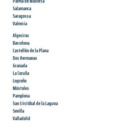
Palma de Mallorca
Salamanca
Saragossa
Valencia
Algeciras
Barcelona
Castellón de la Plana
Dos Hermanas
Granada
La Coruña
Logroño
Móstoles
Pamplona
San Cristóbal de la Laguna
Sevilla
Valladolid