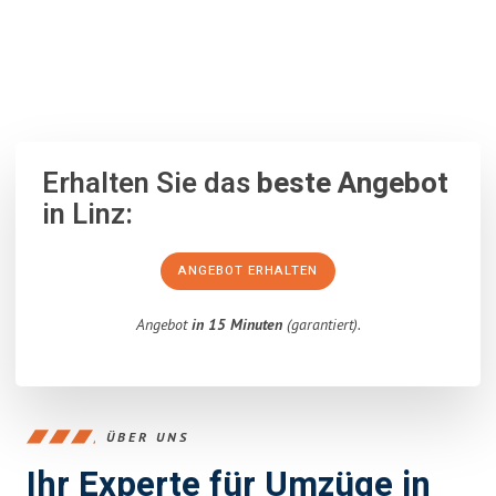
100% unverbindlich
– Garantiert eine Antwort
innerhalb von 15
Minuten
.
Erhalten Sie das
beste Angebot
in Linz:
ANGEBOT ERHALTEN
Angebot
in 15 Minuten
(garantiert).
ÜBER UNS
Ihr Experte für Umzüge in