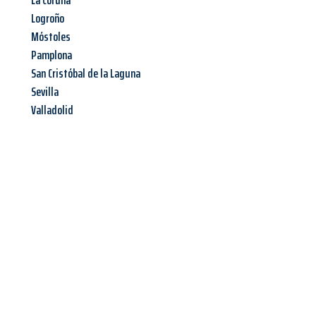
La Coruña
Logroño
Móstoles
Pamplona
San Cristóbal de la Laguna
Sevilla
Valladolid
Jetzt anfragen &
Angebot
mit Best-Preis
erhalten!
Schicken Sie uns jetzt Ihre unverbindliche Anfrage und sichern
Sie sich Ihr
individuelles Umzugsangebot für Ihr Anliegen in
Linz
zum Best-Preis! Nutzen Sie die Gelegenheit für einen