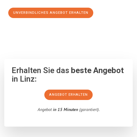
UNVERBINDLICHES ANGEBOT ERHALTEN
100% unverbindlich
– Garantiert eine Antwort
innerhalb von 15
Minuten
.
Erhalten Sie das
beste Angebot
in Linz:
ANGEBOT ERHALTEN
Angebot
in 15 Minuten
(garantiert).