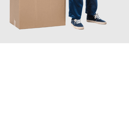
JETZT ANFRAGEN
Erleben Sie mit Umzugsmeister Dresdner Linz, wie
einfach und
stressfrei Ihr Umzug Linz Fuenlabrada
sein kann. Unser
Expertenteam steht bereit, um Ihnen einen reibungslosen
Übergang in Ihr neues Zuhause zu garantieren.