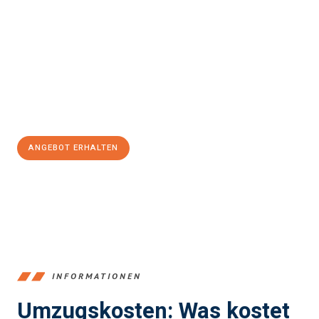
Erleben Sie mit Umzugsmeister Dresdner Linz, wie
einfach und
stressfrei Ihr Umzug Linz Santa Cruz de Tenerife
sein kann.
Unser Expertenteam steht bereit, um Ihnen einen reibungslosen
Übergang in Ihr neues Zuhause zu garantieren.
Jetzt
unverbindliches Angebot
erhalten &
100€ sparen:
ANGEBOT ERHALTEN
+43732324061
INFORMATIONEN
Umzugskosten: Was kostet