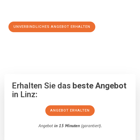
Schritt zu einem stressfreien Umzug nach Santa Cruz de
Tenerife machen:
UNVERBINDLICHES ANGEBOT ERHALTEN
100% unverbindlich
– Garantiert eine Antwort
innerhalb von 15
Minuten
.
Erhalten Sie das
beste Angebot
in Linz:
ANGEBOT ERHALTEN
Angebot
in 15 Minuten
(garantiert).