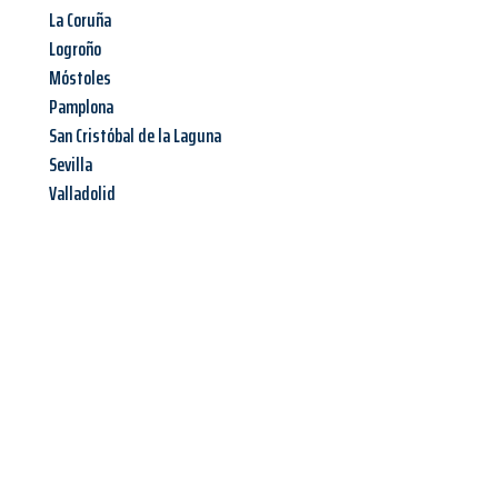
La Coruña
Logroño
Móstoles
Pamplona
San Cristóbal de la Laguna
Sevilla
Valladolid
Jetzt anfragen &
Angebot
mit Best-Preis
erhalten!
Schicken Sie uns jetzt Ihre unverbindliche Anfrage und sichern
Sie sich Ihr
individuelles Umzugsangebot für Ihr Anliegen in