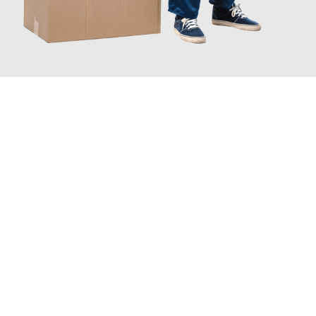
JETZT ANFRAGEN
Erleben Sie mit Umzugsmeister Dresdner Linz, wie
einfach und
stressfrei Ihr Umzug Linz Alicante
sein kann. Unser
Expertenteam steht bereit, um Ihnen einen reibungslosen
Übergang in Ihr neues Zuhause zu garantieren.
Jetzt
unverbindliches Angebot
erhalten &
100€ sparen: