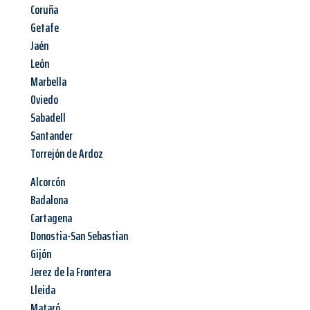
Coruña
Getafe
Jaén
León
Marbella
Oviedo
Sabadell
Santander
Torrejón de Ardoz
Alcorcón
Badalona
Cartagena
Donostia-San Sebastian
Gijón
Jerez de la Frontera
Lleida
Mataró