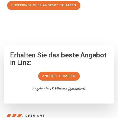
UNVERBINDLICHES ANGEBOT ERHALTEN
100% unverbindlich
– Garantiert eine Antwort
innerhalb von 15
Minuten
.
Erhalten Sie das
beste Angebot
in Linz:
ANGEBOT ERHALTEN
Angebot
in 15 Minuten
(garantiert).
ÜBER UNS