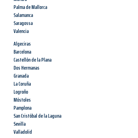
Palma de Mallorca
Salamanca
Saragossa
Valencia
Algeciras
Barcelona
Castellón de la Plana
Dos Hermanas
Granada
La Coruña
Logroño
Móstoles
Pamplona
San Cristóbal de la Laguna
Sevilla
Valladolid