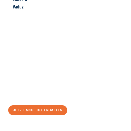
Vaduz
Jetzt anfragen &
Angebot
mit Best-Preis
erhalten!
Schicken Sie uns jetzt Ihre unverbindliche Anfrage und sichern
Sie sich Ihr
individuelles Umzugsangebot für Ihr Anliegen in
Linz
zum Best-Preis! Nutzen Sie die Gelegenheit für einen
stressfreien Umzug
mit maximalem Komfort:
JETZT ANGEBOT ERHALTEN