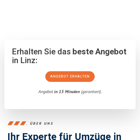
100% unverbindlich
– Garantiert eine Antwort
innerhalb von 15
Minuten
.
Erhalten Sie das
beste Angebot
in Linz:
ANGEBOT ERHALTEN
Angebot
in 15 Minuten
(garantiert).
ÜBER UNS
Ihr Experte für Umzüge in