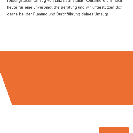
reibungslosen Umzug von Linz nach Vilnius. Kontaktiere uns noch
heute für eine unverbindliche Beratung und wir unterstützen dich
gerne bei der Planung und Durchführung deines Umzugs.
Umzugsmeister Dresdner in Zahlen: