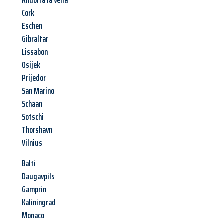
Andorra la Vella
Cork
Eschen
Gibraltar
Lissabon
Osijek
Prijedor
San Marino
Schaan
Sotschi
Thorshavn
Vilnius
Balti
Daugavpils
Gamprin
Kaliningrad
Monaco