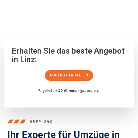
100% unverbindlich
– Garantiert eine Antwort
innerhalb von 15
Minuten
.
Erhalten Sie das
beste Angebot
in Linz:
ANGEBOT ERHALTEN
Angebot
in 15 Minuten
(garantiert).
ÜBER UNS
Ihr Experte für Umzüge in