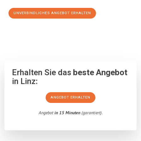
UNVERBINDLICHES ANGEBOT ERHALTEN
100% unverbindlich
– Garantiert eine Antwort
innerhalb von 15
Minuten
.
Erhalten Sie das
beste Angebot
in Linz:
ANGEBOT ERHALTEN
Angebot
in 15 Minuten
(garantiert).