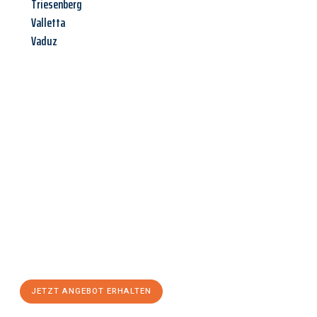
Triesenberg
Valletta
Vaduz
Jetzt anfragen &
Angebot
mit Best-Preis
erhalten!
Schicken Sie uns jetzt Ihre unverbindliche Anfrage und sichern
Sie sich Ihr
individuelles Umzugsangebot für Ihr Anliegen in
Linz
zum Best-Preis! Nutzen Sie die Gelegenheit für einen
stressfreien Umzug
mit maximalem Komfort:
JETZT ANGEBOT ERHALTEN