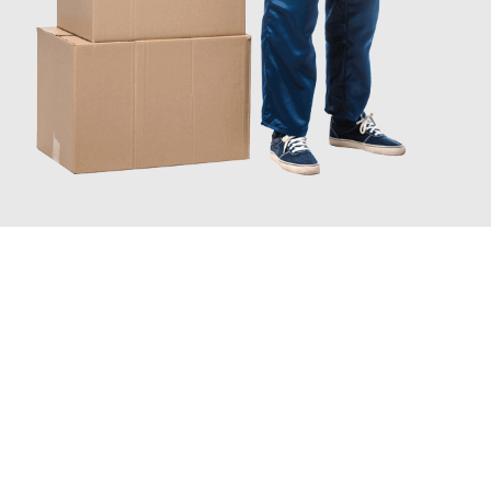
JETZT ANFRAGEN
Erleben Sie mit Umzugsmeister Dresdner Linz, wie
einfach und
stressfrei Ihr Umzug Linz Sankt Petersburg
sein kann. Unser
Expertenteam steht bereit, um Ihnen einen reibungslosen