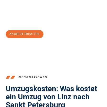
Übergang in Ihr neues Zuhause zu garantieren.
Jetzt
unverbindliches Angebot
erhalten &
100€ sparen:
ANGEBOT ERHALTEN
+43732324061
INFORMATIONEN
Umzugskosten: Was kostet
ein Umzug von Linz nach
Sankt Petersburg