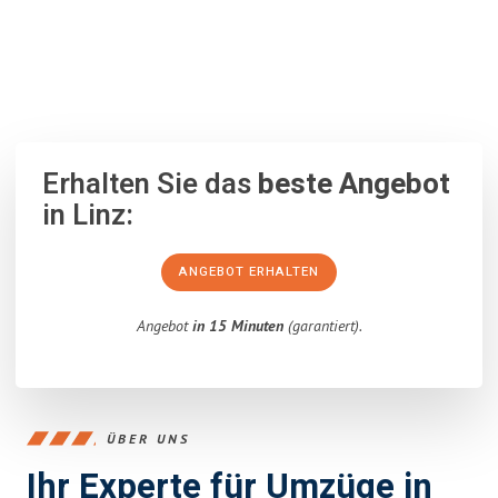
100% unverbindlich
– Garantiert eine Antwort
innerhalb von 15
Minuten
.
Erhalten Sie das
beste Angebot
in Linz:
ANGEBOT ERHALTEN
Angebot
in 15 Minuten
(garantiert).
ÜBER UNS
Ihr Experte für Umzüge in