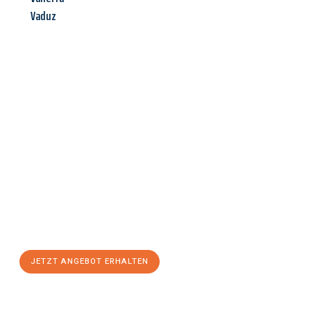
Vaduz
Jetzt anfragen &
Angebot
mit Best-Preis
erhalten!
Schicken Sie uns jetzt Ihre unverbindliche Anfrage und sichern
Sie sich Ihr
individuelles Umzugsangebot für Ihr Anliegen in
Linz
zum Best-Preis! Nutzen Sie die Gelegenheit für einen
stressfreien Umzug
mit maximalem Komfort:
JETZT ANGEBOT ERHALTEN