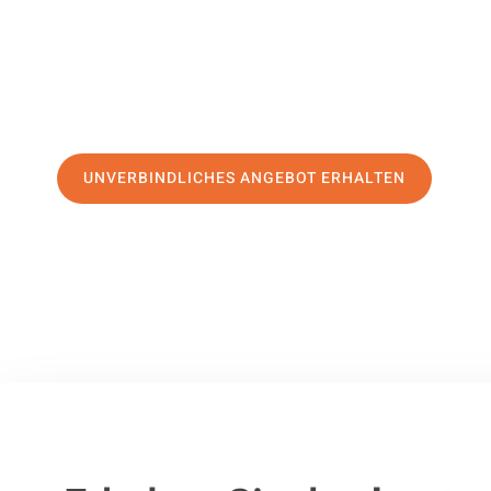
Service
und sichern Sie sich die
besten Preise in Linz
.
Jetzt Ihr individuelles Angebot anfordern und den ersten
stressfreien Umzug nach Valletta machen:
UNVERBINDLICHES ANGEBOT ERHALTEN
100% unverbindlich
– Garantiert eine Antwort
innerhalb von 15 Min