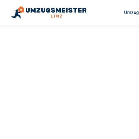
Umzugs
UMZUGSMEISTER DRESDNER
Umzug Lin
Valletta
Ihr Umzug Linz Valletta kann so einfach sein! Erleben Si