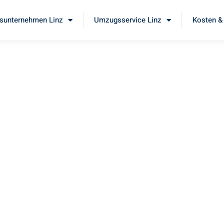
unternehmen Linz
Umzugsservice Linz
Kosten &
z
e unseren
erstklassigen