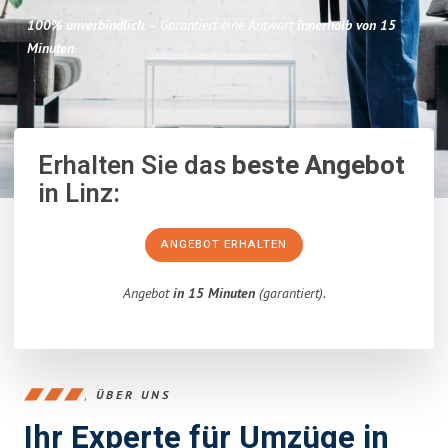
100% unverbindlich
– Garantiert eine Antwort
innerhalb von 15
Minuten
.
Erhalten Sie das
beste Angebot
in Linz:
ANGEBOT ERHALTEN
Angebot
in 15 Minuten
(garantiert).
ÜBER UNS
Ihr Experte für Umzüge in