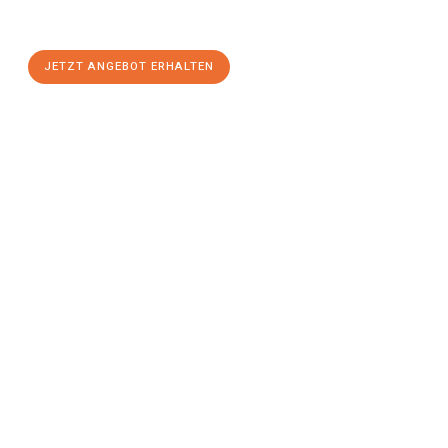
stressfreien Umzug
mit maximalem Komfort:
JETZT ANGEBOT ERHALTEN