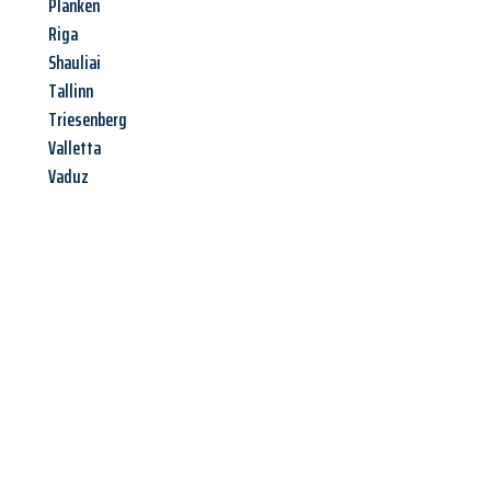
Planken
Riga
Shauliai
Tallinn
Triesenberg
Valletta
Vaduz
Jetzt anfragen &
Angebot
mit Best-Preis
erhalten!
Schicken Sie uns jetzt Ihre unverbindliche Anfrage und sichern
Sie sich Ihr
individuelles Umzugsangebot für Ihr Anliegen in
Linz
zum Best-Preis! Nutzen Sie die Gelegenheit für einen