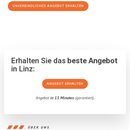
UNVERBINDLICHES ANGEBOT ERHALTEN
100% unverbindlich
– Garantiert eine Antwort
innerhalb von 15
Minuten
.
Erhalten Sie das
beste Angebot
in Linz:
ANGEBOT ERHALTEN
Angebot
in 15 Minuten
(garantiert).
ÜBER UNS