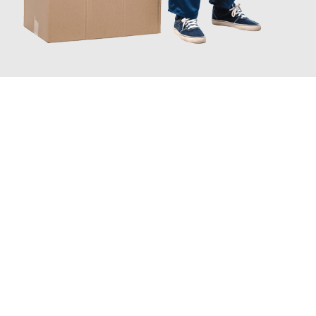
JETZT ANFRAGEN
Erleben Sie mit Umzugsmeister Dresdner Linz, wie
einfach und
stressfrei Ihr Umzug Linz Watford
sein kann. Unser
Expertenteam steht bereit, um Ihnen einen reibungslosen
Übergang in Ihr neues Zuhause zu garantieren.
Jetzt
unverbindliches Angebot
erhalten &
100€ sparen: