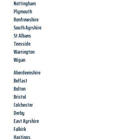
Nottingham
Plymouth
Renfrewshire
South Ayrshire
St Albans
Teesside
Warrington
Wigan
Aberdeenshire
Belfast
Bolton
Bristol
Colchester
Derby
East Ayrshire
Falkirk
Hastings