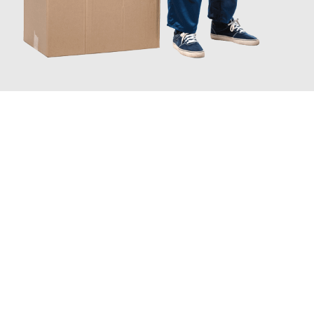
JETZT ANFRAGEN
Erleben Sie mit Umzugsmeister Dresdner Linz, wie
einfach und
stressfrei Ihr Umzug Linz Leicester
sein kann. Unser
Expertenteam steht bereit, um Ihnen einen reibungslosen
Übergang in Ihr neues Zuhause zu garantieren.
Jetzt
unverbindliches Angebot
erhalten &