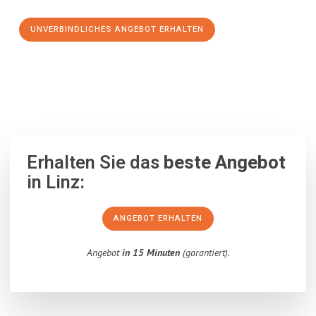
UNVERBINDLICHES ANGEBOT ERHALTEN
100% unverbindlich
– Garantiert eine Antwort
innerhalb von 15
Minuten
.
Erhalten Sie das
beste Angebot
in Linz:
ANGEBOT ERHALTEN
Angebot
in 15 Minuten
(garantiert).