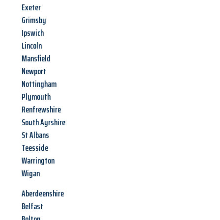
Exeter
Grimsby
Ipswich
Lincoln
Mansfield
Newport
Nottingham
Plymouth
Renfrewshire
South Ayrshire
St Albans
Teesside
Warrington
Wigan
Aberdeenshire
Belfast
Bolton