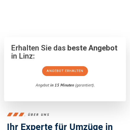
100% unverbindlich
– Garantiert eine Antwort
innerhalb von 15
Minuten
.
Erhalten Sie das
beste Angebot
in Linz:
ANGEBOT ERHALTEN
Angebot
in 15 Minuten
(garantiert).
ÜBER UNS
Ihr Experte für Umzüge in