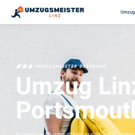
Umzugs
UMZUGSMEISTER DRESDNER
Umzug Lin
Portsmout
Ihr Umzug Linz Portsmouth kann so einfach sein! Erleben