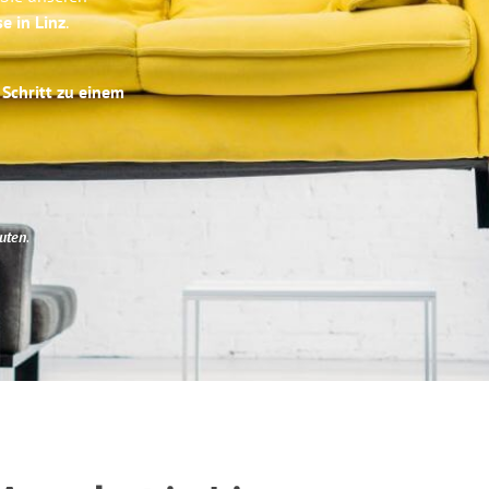
e in Linz
.
 Schritt zu einem
uten
.