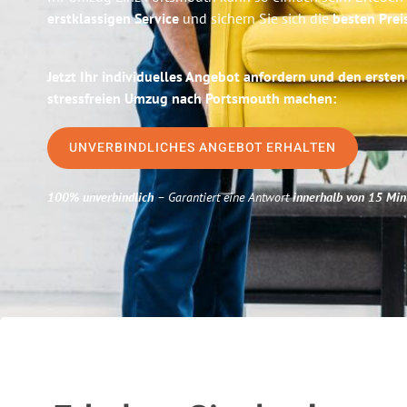
erstklassigen Service
und sichern Sie sich die
besten Preis
Jetzt Ihr individuelles Angebot anfordern und den ersten
stressfreien Umzug nach Portsmouth machen:
UNVERBINDLICHES ANGEBOT ERHALTEN
100% unverbindlich
– Garantiert eine Antwort
innerhalb von 15 Min