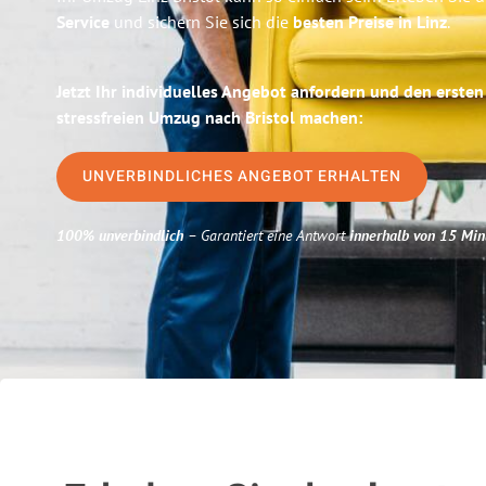
Service
und sichern Sie sich die
besten Preise in Linz
.
Jetzt Ihr individuelles Angebot anfordern und den ersten
stressfreien Umzug nach Bristol machen:
UNVERBINDLICHES ANGEBOT ERHALTEN
100% unverbindlich
– Garantiert eine Antwort
innerhalb von 15 Min