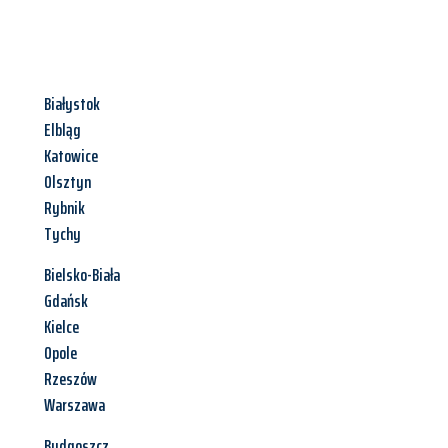
Białystok
Elbląg
Katowice
Olsztyn
Rybnik
Tychy
Bielsko-Biała
Gdańsk
Kielce
Opole
Rzeszów
Warszawa
Bydgoszcz