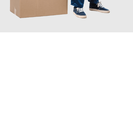
JETZT ANFRAGEN
Erleben Sie mit Umzugsmeister Dresdner Linz, wie
einfach und
stressfrei Ihr Umzug Linz Szczecin
sein kann. Unser
Expertenteam steht bereit, um Ihnen einen reibungslosen
Übergang in Ihr neues Zuhause zu garantieren.
Jetzt
unverbindliches Angebot
erhalten &
100€ sparen: