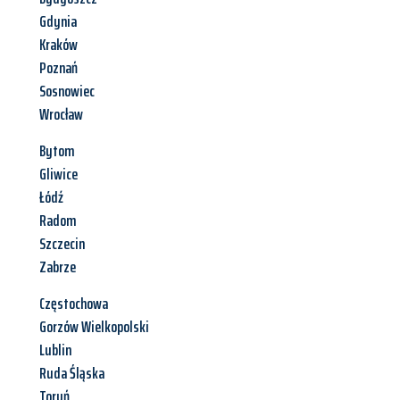
Gdynia
Kraków
Poznań
Sosnowiec
Wrocław
Bytom
Gliwice
Łódź
Radom
Szczecin
Zabrze
Częstochowa
Gorzów Wielkopolski
Lublin
Ruda Śląska
Toruń