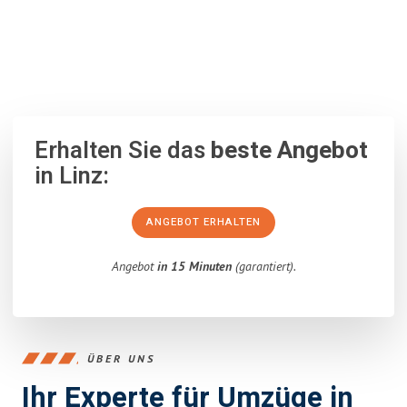
100% unverbindlich
– Garantiert eine Antwort
innerhalb von 15
Minuten
.
Erhalten Sie das
beste Angebot
in Linz:
ANGEBOT ERHALTEN
Angebot
in 15 Minuten
(garantiert).
ÜBER UNS
Ihr Experte für Umzüge in