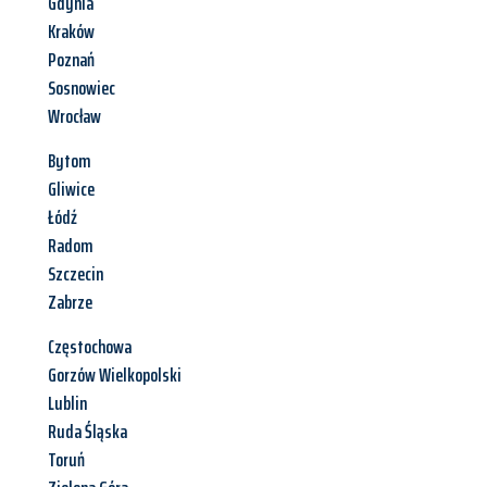
Gdynia
Kraków
Poznań
Sosnowiec
Wrocław
Bytom
Gliwice
Łódź
Radom
Szczecin
Zabrze
Częstochowa
Gorzów Wielkopolski
Lublin
Ruda Śląska
Toruń