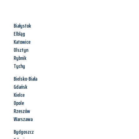
Białystok
Elbląg
Katowice
Olsztyn
Rybnik
Tychy
Bielsko-Biała
Gdańsk
Kielce
Opole
Rzeszów
Warszawa
Bydgoszcz