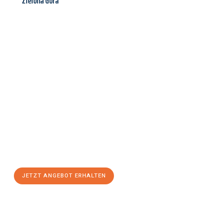
Zielona Góra
Jetzt anfragen &
Angebot
mit Best-Preis
erhalten!
Schicken Sie uns jetzt Ihre unverbindliche Anfrage und sichern
Sie sich Ihr
individuelles Umzugsangebot für Ihr Anliegen in
Linz
zum Best-Preis! Nutzen Sie die Gelegenheit für einen
stressfreien Umzug
mit maximalem Komfort:
JETZT ANGEBOT ERHALTEN