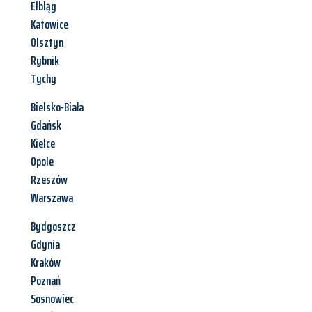
Elbląg
Katowice
Olsztyn
Rybnik
Tychy
Bielsko-Biała
Gdańsk
Kielce
Opole
Rzeszów
Warszawa
Bydgoszcz
Gdynia
Kraków
Poznań
Sosnowiec