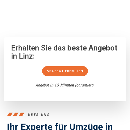
100% unverbindlich
– Garantiert eine Antwort
innerhalb von 15
Minuten
.
Erhalten Sie das
beste Angebot
in Linz:
ANGEBOT ERHALTEN
Angebot
in 15 Minuten
(garantiert).
ÜBER UNS
Ihr Experte für Umzüge in