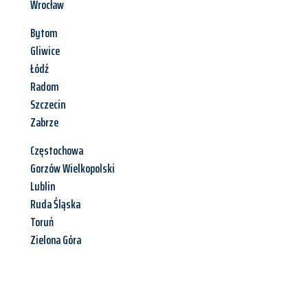
Wrocław
Bytom
Gliwice
Łódź
Radom
Szczecin
Zabrze
Częstochowa
Gorzów Wielkopolski
Lublin
Ruda Śląska
Toruń
Zielona Góra