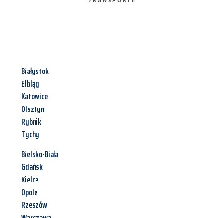
TRANSPORTE
Białystok
Elbląg
Katowice
Olsztyn
Rybnik
Tychy
Bielsko-Biała
Gdańsk
Kielce
Opole
Rzeszów
Warszawa