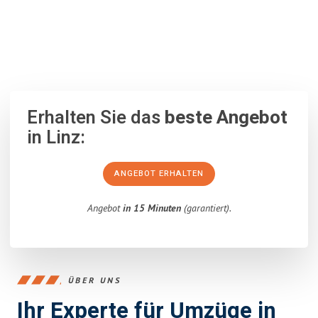
100% unverbindlich
– Garantiert eine Antwort
innerhalb von 15
Minuten
.
Erhalten Sie das
beste Angebot
in Linz:
ANGEBOT ERHALTEN
Angebot
in 15 Minuten
(garantiert).
ÜBER UNS
Ihr Experte für Umzüge in