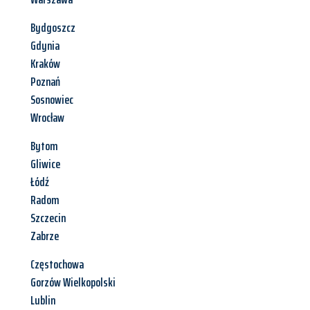
Bydgoszcz
Gdynia
Kraków
Poznań
Sosnowiec
Wrocław
Bytom
Gliwice
Łódź
Radom
Szczecin
Zabrze
Częstochowa
Gorzów Wielkopolski
Lublin