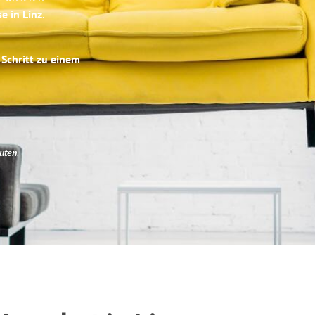
e in Linz
.
 Schritt zu einem
uten
.