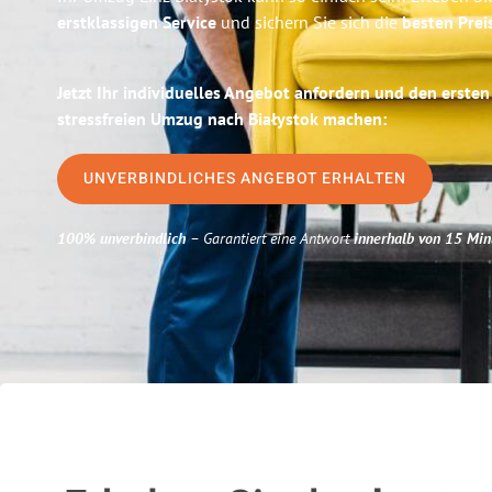
erstklassigen Service
und sichern Sie sich die
besten Preis
Jetzt Ihr individuelles Angebot anfordern und den ersten
stressfreien Umzug nach Białystok machen:
UNVERBINDLICHES ANGEBOT ERHALTEN
100% unverbindlich
– Garantiert eine Antwort
innerhalb von 15 Min