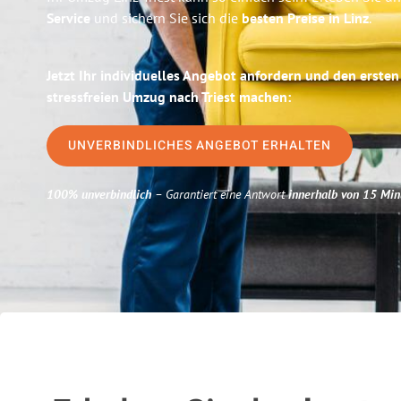
Service
und sichern Sie sich die
besten Preise in Linz
.
Jetzt Ihr individuelles Angebot anfordern und den ersten
stressfreien Umzug nach Triest machen:
UNVERBINDLICHES ANGEBOT ERHALTEN
100% unverbindlich
– Garantiert eine Antwort
innerhalb von 15 Min