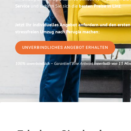
Service
und sichern Sie sich die
besten Preise in Linz
.
Jetzt Ihr individuelles Angebot anfordern und den ersten
stressfreien Umzug nach Perugia machen:
UNVERBINDLICHES ANGEBOT ERHALTEN
100% unverbindlich
– Garantiert eine Antwort
innerhalb von 15 Min