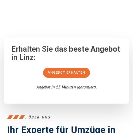
100% unverbindlich
– Garantiert eine Antwort
innerhalb von 15
Minuten
.
Erhalten Sie das
beste Angebot
in Linz:
ANGEBOT ERHALTEN
Angebot
in 15 Minuten
(garantiert).
ÜBER UNS
Ihr Experte für Umzüge in