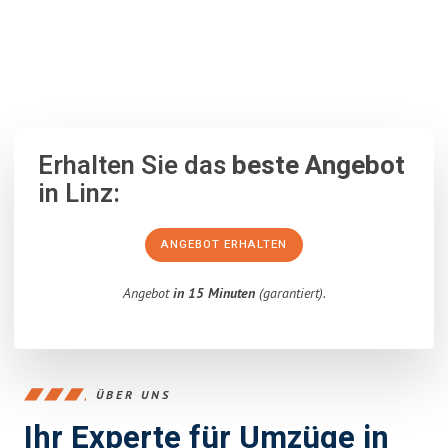
100% unverbindlich
– Garantiert eine Antwort
innerhalb von 15
Minuten
.
Erhalten Sie das
beste Angebot
in Linz:
ANGEBOT ERHALTEN
Angebot
in 15 Minuten
(garantiert).
ÜBER UNS
Ihr Experte für Umzüge in