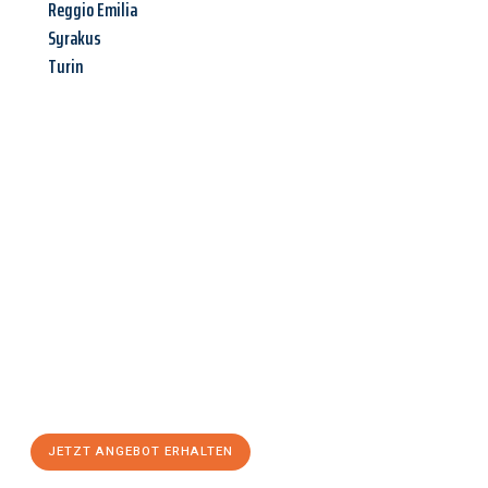
Reggio Emilia
Syrakus
Turin
Jetzt anfragen &
Angebot
mit Best-Preis
erhalten!
Schicken Sie uns jetzt Ihre unverbindliche Anfrage und sichern
Sie sich Ihr
individuelles Umzugsangebot für Ihr Anliegen in
Linz
zum Best-Preis! Nutzen Sie die Gelegenheit für einen
stressfreien Umzug
mit maximalem Komfort:
JETZT ANGEBOT ERHALTEN