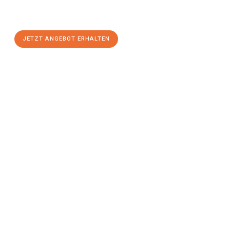
Linz
zum Best-Preis! Nutzen Sie die Gelegenheit für einen
stressfreien Umzug
mit maximalem Komfort:
JETZT ANGEBOT ERHALTEN