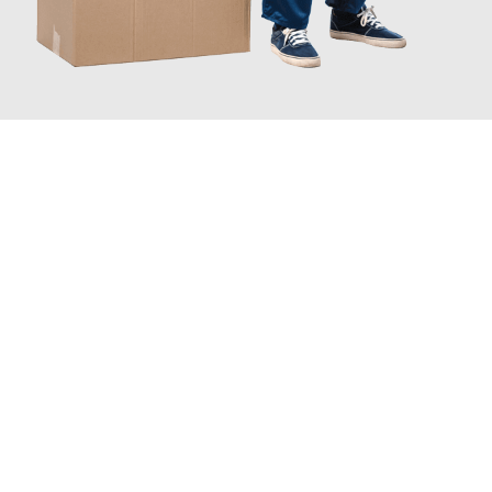
JETZT ANFRAGEN
Erleben Sie mit Umzugsmeister Dresdner Linz, wie
einfach und
stressfrei Ihr Umzug Linz Bologna
sein kann. Unser
Expertenteam steht bereit, um Ihnen einen reibungslosen
Übergang in Ihr neues Zuhause zu garantieren.
Jetzt
unverbindliches Angebot
erhalten &
100€ sparen: