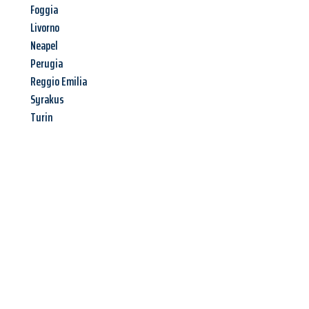
Foggia
Livorno
Neapel
Perugia
Reggio Emilia
Syrakus
Turin
Jetzt anfragen &
Angebot
mit Best-Preis
erhalten!
Schicken Sie uns jetzt Ihre unverbindliche Anfrage und sichern
Sie sich Ihr
individuelles Umzugsangebot für Ihr Anliegen in