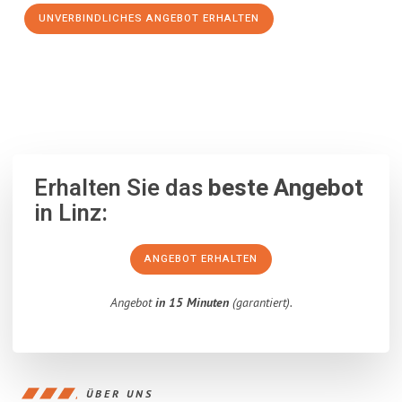
UNVERBINDLICHES ANGEBOT ERHALTEN
100% unverbindlich
– Garantiert eine Antwort
innerhalb von 15
Minuten
.
Erhalten Sie das
beste Angebot
in Linz:
ANGEBOT ERHALTEN
Angebot
in 15 Minuten
(garantiert).
ÜBER UNS