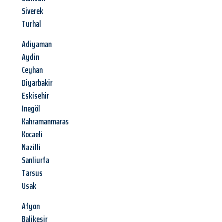
Siverek
Turhal
Adiyaman
Aydin
Ceyhan
Diyarbakir
Eskisehir
Inegöl
Kahramanmaras
Kocaeli
Nazilli
Sanliurfa
Tarsus
Usak
Afyon
Balikesir