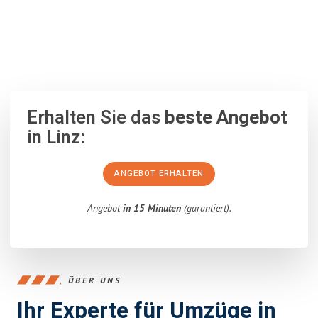
100% unverbindlich
– Garantiert eine Antwort
innerhalb von 15
Minuten
.
Erhalten Sie das
beste Angebot
in Linz:
ANGEBOT ERHALTEN
Angebot
in 15 Minuten
(garantiert).
ÜBER UNS
Ihr Experte für Umzüge in