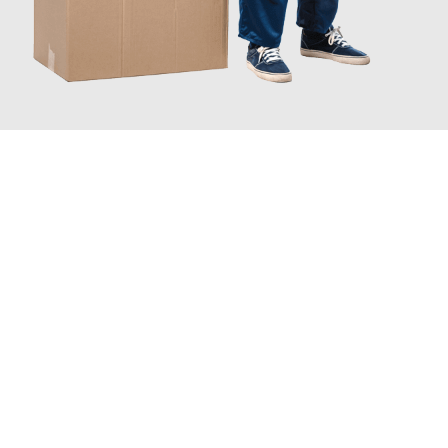
JETZT ANFRAGEN
Erleben Sie mit Umzugsmeister Dresdner Linz, wie
einfach und
stressfrei Ihr Umzug Linz Diyarbakir
sein kann. Unser
Expertenteam steht bereit, um Ihnen einen reibungslosen
Übergang in Ihr neues Zuhause zu garantieren.
Jetzt
unverbindliches Angebot
erhalten &