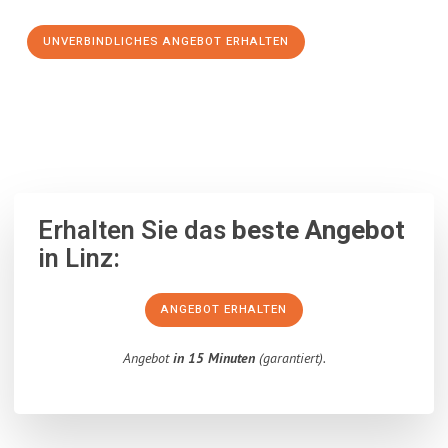
UNVERBINDLICHES ANGEBOT ERHALTEN
100% unverbindlich
– Garantiert eine Antwort
innerhalb von 15
Minuten
.
Erhalten Sie das
beste Angebot
in Linz:
ANGEBOT ERHALTEN
Angebot
in 15 Minuten
(garantiert).