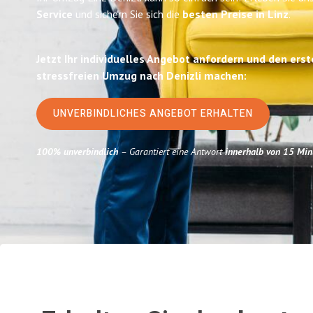
Service
und sichern Sie sich die
besten Preise in Linz
.
Jetzt Ihr individuelles Angebot anfordern und den erst
stressfreien Umzug nach Denizli machen:
UNVERBINDLICHES ANGEBOT ERHALTEN
100% unverbindlich
– Garantiert eine Antwort
innerhalb von 15 Min