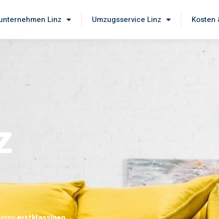
nternehmen Linz
Umzugsservice Linz
Kosten 
z
nseren
erstklassigen