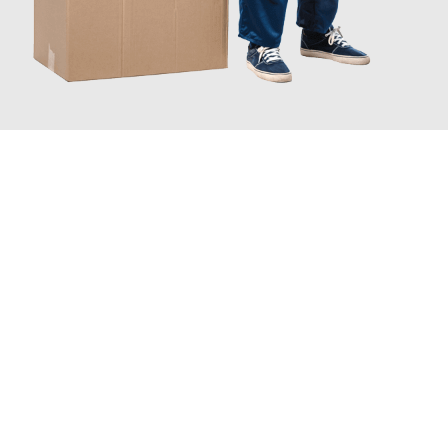
JETZT ANFRAGEN
Erleben Sie mit Umzugsmeister Dresdner Linz, wie
einfach und
stressfrei Ihr Umzug Linz Iskenderun
sein kann. Unser
Expertenteam steht bereit, um Ihnen einen reibungslosen
Übergang in Ihr neues Zuhause zu garantieren.
Jetzt
unverbindliches Angebot
erhalten &