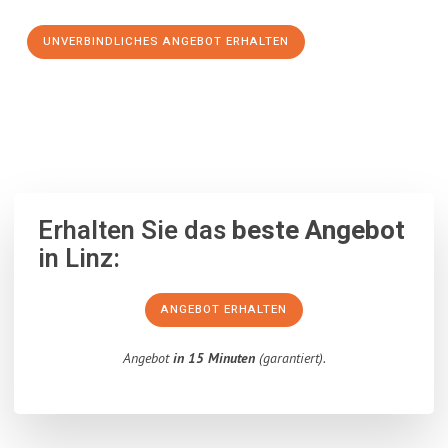
UNVERBINDLICHES ANGEBOT ERHALTEN
100% unverbindlich
– Garantiert eine Antwort
innerhalb von 15
Minuten
.
Erhalten Sie das
beste Angebot
in Linz:
ANGEBOT ERHALTEN
Angebot
in 15 Minuten
(garantiert).