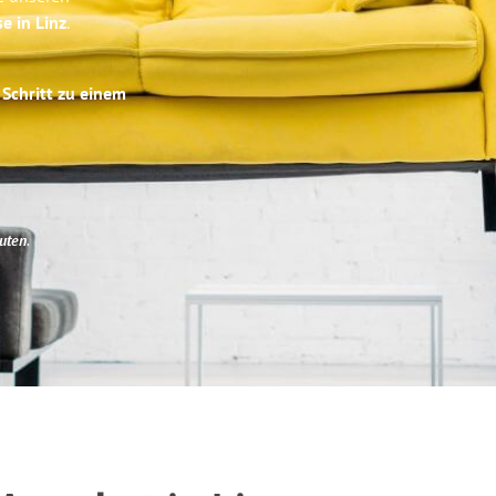
e in Linz
.
 Schritt zu einem
uten
.