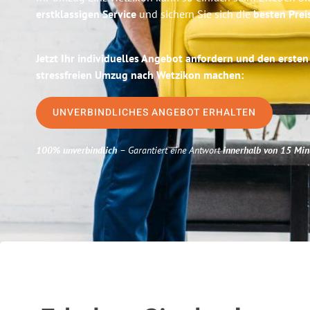
erstklassigen Service
und sichern Sie sich die
besten Preis
Jetzt Ihr individuelles Angebot anfordern und den ersten
stressfreien Umzug nach Wetzikon machen:
UNVERBINDLICHES ANGEBOT ERHALTEN
100% unverbindlich
– Garantiert eine Antwort
innerhalb von 15 Min