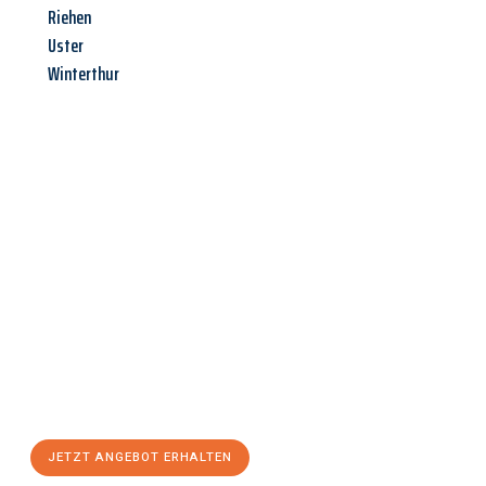
Riehen
Uster
Winterthur
Jetzt anfragen &
Angebot
mit Best-Preis
erhalten!
Schicken Sie uns jetzt Ihre unverbindliche Anfrage und sichern
Sie sich Ihr
individuelles Umzugsangebot für Ihr Anliegen in
Linz
zum Best-Preis! Nutzen Sie die Gelegenheit für einen
stressfreien Umzug
mit maximalem Komfort:
JETZT ANGEBOT ERHALTEN