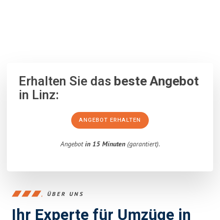
100% unverbindlich
– Garantiert eine Antwort
innerhalb von 15
Minuten
.
Erhalten Sie das
beste Angebot
in Linz:
ANGEBOT ERHALTEN
Angebot
in 15 Minuten
(garantiert).
ÜBER UNS
Ihr Experte für Umzüge in