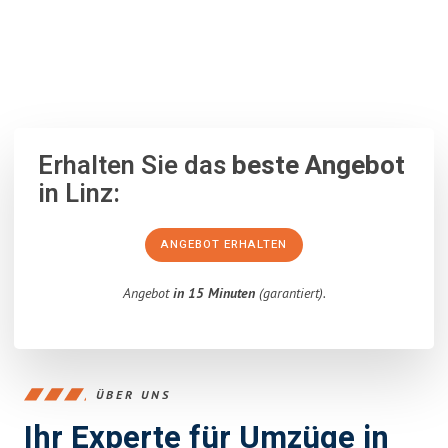
100% unverbindlich
– Garantiert eine Antwort
innerhalb von 15
Minuten
.
Erhalten Sie das
beste Angebot
in Linz:
ANGEBOT ERHALTEN
Angebot
in 15 Minuten
(garantiert).
ÜBER UNS
Ihr Experte für Umzüge in