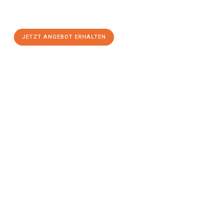
Linz
zum Best-Preis! Nutzen Sie die Gelegenheit für einen
stressfreien Umzug
mit maximalem Komfort:
JETZT ANGEBOT ERHALTEN