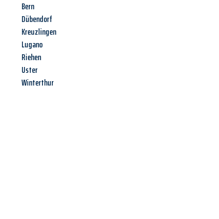
Bern
Dübendorf
Kreuzlingen
Lugano
Riehen
Uster
Winterthur
Jetzt anfragen &
Angebot
mit Best-Preis
erhalten!
Schicken Sie uns jetzt Ihre unverbindliche Anfrage und sichern
Sie sich Ihr
individuelles Umzugsangebot für Ihr Anliegen in