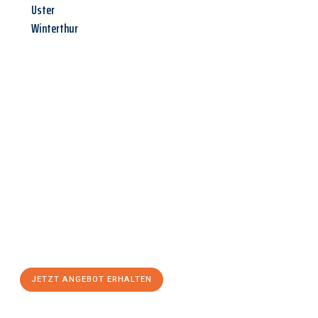
Uster
Winterthur
Jetzt anfragen &
Angebot
mit Best-Preis
erhalten!
Schicken Sie uns jetzt Ihre unverbindliche Anfrage und sichern
Sie sich Ihr
individuelles Umzugsangebot für Ihr Anliegen in
Linz
zum Best-Preis! Nutzen Sie die Gelegenheit für einen
stressfreien Umzug
mit maximalem Komfort:
JETZT ANGEBOT ERHALTEN