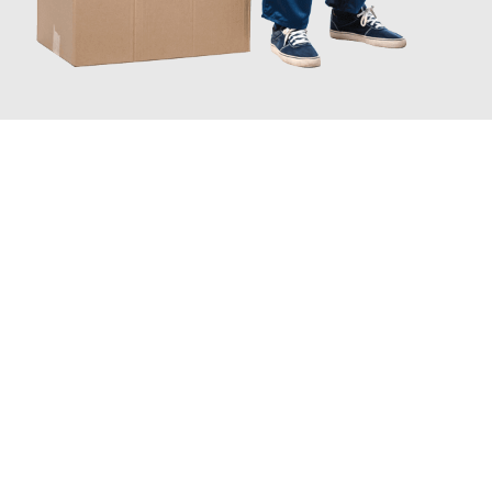
JETZT ANFRAGEN
Erleben Sie mit Umzugsmeister Dresdner Linz, wie
einfach und
stressfrei Ihr Umzug Linz Fribourg
sein kann. Unser
Expertenteam steht bereit, um Ihnen einen reibungslosen
Übergang in Ihr neues Zuhause zu garantieren.
Jetzt
unverbindliches Angebot
erhalten &
100€ sparen: