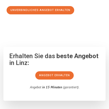
UNVERBINDLICHES ANGEBOT ERHALTEN
100% unverbindlich
– Garantiert eine Antwort
innerhalb von 15
Minuten
.
Erhalten Sie das
beste Angebot
in Linz:
ANGEBOT ERHALTEN
Angebot
in 15 Minuten
(garantiert).