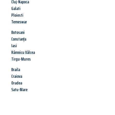
Cluj-Napoca
Galati
Ploiesti
Temeswar
Botosani
Constanța
Iasi
Râmnicu Vâlcea
Tirgu-Mures
Braila
Craiova
Oradea
Satu-Mare