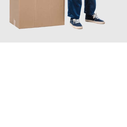
JETZT ANFRAGEN
Erleben Sie mit Umzugsmeister Dresdner Linz, wie
einfach und
stressfrei Ihr Umzug Linz Piatra Neamt
sein kann. Unser
Expertenteam steht bereit, um Ihnen einen reibungslosen
Übergang in Ihr neues Zuhause zu garantieren.