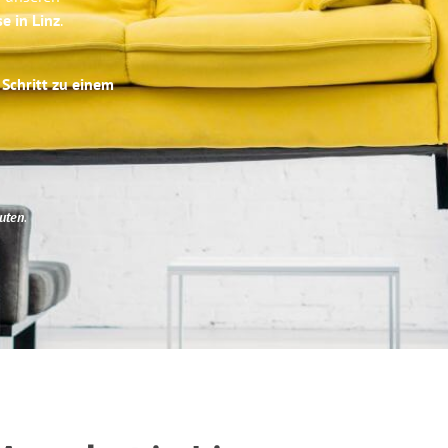
e in Linz
.
 Schritt zu einem
uten
.