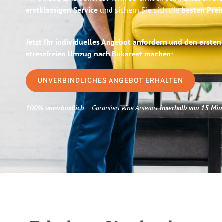
erstklassigen Service
und sichern Sie sich die
besten Preis
Jetzt Ihr individuelles Angebot anfordern und den ersten
stressfreien Umzug nach Bukarest machen:
UNVERBINDLICHES ANGEBOT ERHALTEN
100% unverbindlich
– Garantiert eine Antwort
innerhalb von 15 Min