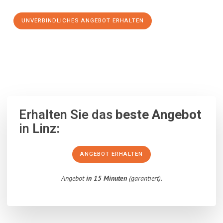
UNVERBINDLICHES ANGEBOT ERHALTEN
100% unverbindlich
– Garantiert eine Antwort
innerhalb von 15
Minuten
.
Erhalten Sie das
beste Angebot
in Linz:
ANGEBOT ERHALTEN
Angebot
in 15 Minuten
(garantiert).