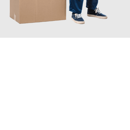
JETZT ANFRAGEN
Erleben Sie mit Umzugsmeister Dresdner Linz, wie
einfach und
stressfrei Ihr Umzug Linz Botosani
sein kann. Unser
Expertenteam steht bereit, um Ihnen einen reibungslosen
Übergang in Ihr neues Zuhause zu garantieren.
Jetzt
unverbindliches Angebot
erhalten &