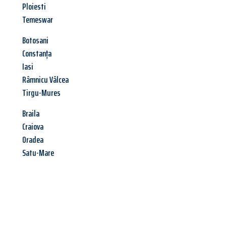
Ploiesti
Temeswar
Botosani
Constanța
Iasi
Râmnicu Vâlcea
Tirgu-Mures
Braila
Craiova
Oradea
Satu-Mare