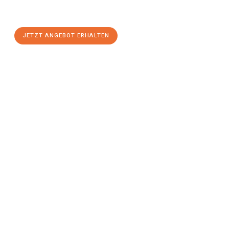
Linz
zum Best-Preis! Nutzen Sie die Gelegenheit für einen
stressfreien Umzug
mit maximalem Komfort:
JETZT ANGEBOT ERHALTEN