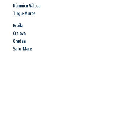
Râmnicu Vâlcea
Tirgu-Mures
Braila
Craiova
Oradea
Satu-Mare
Jetzt anfragen &
Angebot
mit Best-Preis
erhalten!
Schicken Sie uns jetzt Ihre unverbindliche Anfrage und sichern
Sie sich Ihr
individuelles Umzugsangebot für Ihr Anliegen in