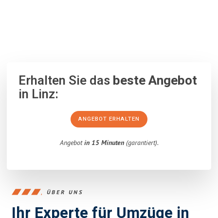
100% unverbindlich
– Garantiert eine Antwort
innerhalb von 15
Minuten
.
Erhalten Sie das
beste Angebot
in Linz:
ANGEBOT ERHALTEN
Angebot
in 15 Minuten
(garantiert).
ÜBER UNS
Ihr Experte für Umzüge in