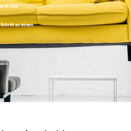
e in Linz
.
 Schritt zu einem
uten
.