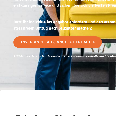
erstklassigen Service
und sichern Sie sich die
besten Preis
Jetzt Ihr individuelles Angebot anfordern und den ersten
stressfreien Umzug nach Salzgitter machen:
UNVERBINDLICHES ANGEBOT ERHALTEN
100% unverbindlich
– Garantiert eine Antwort
innerhalb von 15 Min