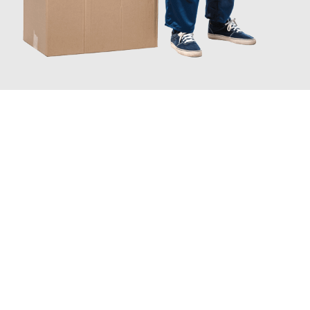
JETZT ANFRAGEN
Erleben Sie mit Umzugsmeister Dresdner Linz, wie
einfach und
stressfrei Ihr Umzug Linz Paderborn
sein kann. Unser
Expertenteam steht bereit, um Ihnen einen reibungslosen
Übergang in Ihr neues Zuhause zu garantieren.
Jetzt
unverbindliches Angebot
erhalten &