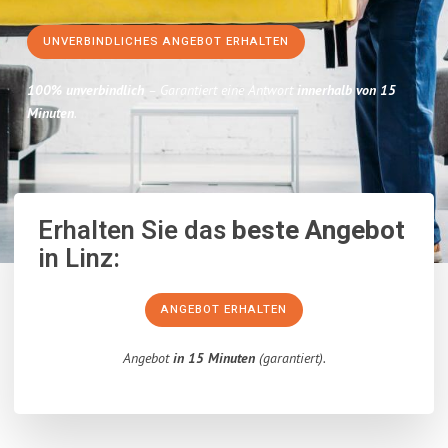
UNVERBINDLICHES ANGEBOT ERHALTEN
100% unverbindlich
– Garantiert eine Antwort
innerhalb von 15
Minuten
.
Erhalten Sie das
beste Angebot
in Linz:
ANGEBOT ERHALTEN
Angebot
in 15 Minuten
(garantiert).