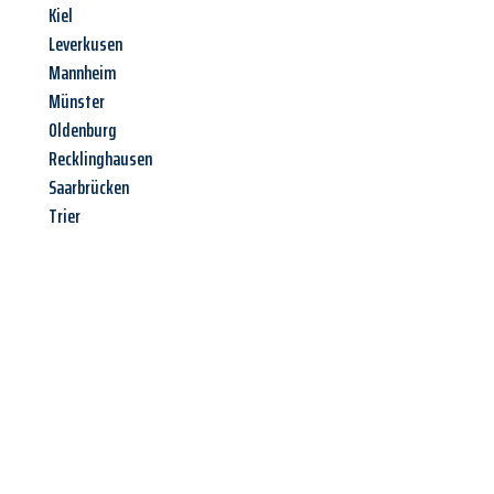
Kiel
Leverkusen
Mannheim
Münster
Oldenburg
Recklinghausen
Saarbrücken
Trier
Jetzt anfragen &
Angebot
mit Best-Preis
erhalten!
Schicken Sie uns jetzt Ihre unverbindliche Anfrage und sichern