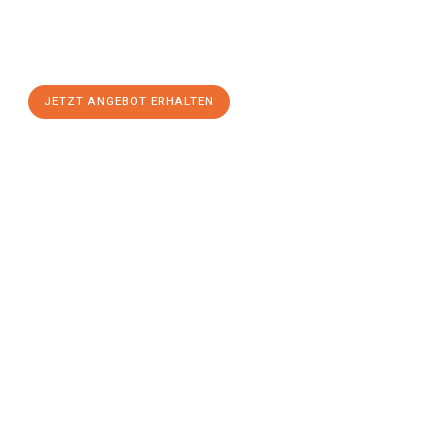
Sie sich Ihr
individuelles Umzugsangebot für Ihr Anliegen in
Linz
zum Best-Preis! Nutzen Sie die Gelegenheit für einen
stressfreien Umzug
mit maximalem Komfort:
JETZT ANGEBOT ERHALTEN