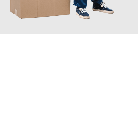
JETZT ANFRAGEN
Erleben Sie mit Umzugsmeister Dresdner Linz, wie
einfach und
stressfrei Ihr Umzug Linz Bochum
sein kann. Unser
Expertenteam steht bereit, um Ihnen einen reibungslosen
Übergang in Ihr neues Zuhause zu garantieren.
Jetzt
unverbindliches Angebot
erhalten &
100€ sparen: