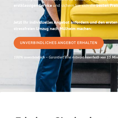
erstklassigen Service
und sichern Sie sich die
besten Preis
Jetzt Ihr individuelles Angebot anfordern und den ersten
stressfreien Umzug nach Mülheim machen:
UNVERBINDLICHES ANGEBOT ERHALTEN
100% unverbindlich
– Garantiert eine Antwort
innerhalb von 15 Min