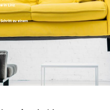
e in Linz
.
 Schritt zu einem
uten
.