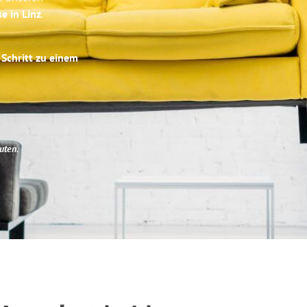
e in Linz
.
 Schritt zu einem
uten
.