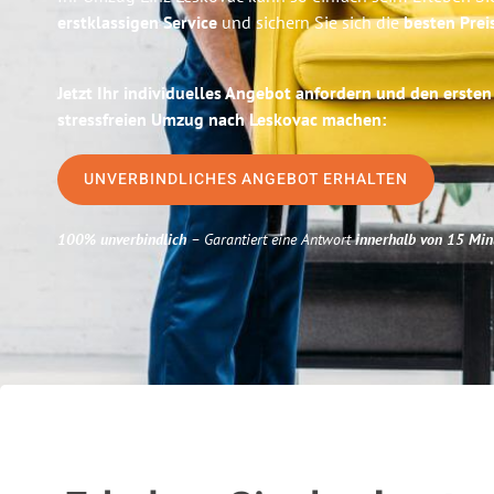
erstklassigen Service
und sichern Sie sich die
besten Preis
Jetzt Ihr individuelles Angebot anfordern und den ersten
stressfreien Umzug nach Leskovac machen:
UNVERBINDLICHES ANGEBOT ERHALTEN
100% unverbindlich
– Garantiert eine Antwort
innerhalb von 15 Min