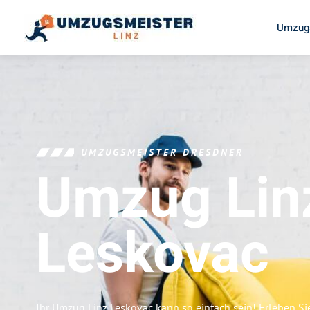
Umzugs
UMZUGSMEISTER DRESDNER
Umzug Lin
Leskovac
Ihr Umzug Linz Leskovac kann so einfach sein! Erleben Si