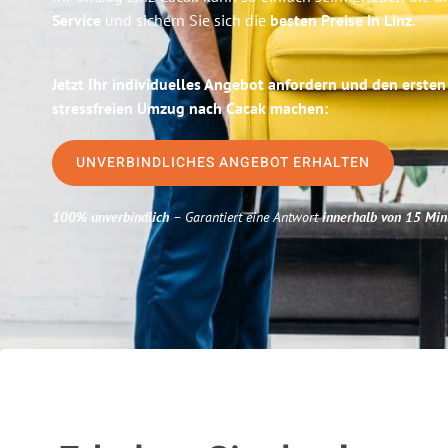
Service
und sichern Sie sich die
besten Preise in Linz
.
Jetzt Ihr individuelles Angebot anfordern und den ersten
stressfreien Umzug nach Cacak machen:
UNVERBINDLICHES ANGEBOT ERHALTEN
100% unverbindlich
– Garantiert eine Antwort
innerhalb von 15 Min