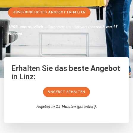
UNVERBINDLICHES ANGEBOT ERHALTEN
100% unverbindlich
– Garantiert eine Antwort
innerhalb von 15
Minuten
.
Erhalten Sie das
beste Angebot
in Linz:
ANGEBOT ERHALTEN
Angebot
in 15 Minuten
(garantiert).