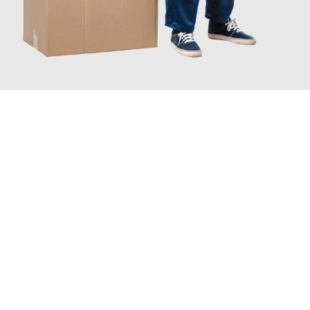
JETZT ANFRAGEN
Erleben Sie mit Umzugsmeister Dresdner Linz, wie
einfach und
stressfrei Ihr Umzug Linz Karlkrona
sein kann. Unser
Expertenteam steht bereit, um Ihnen einen reibungslosen
Übergang in Ihr neues Zuhause zu garantieren.
Jetzt
unverbindliches Angebot
erhalten &