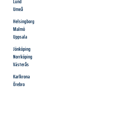
Lund
Umeå
Helsingborg
Malmö
Uppsala
Jönköping
Norrköping
Västerås
Karlkrona
Örebro
Jetzt anfragen &
Angebot