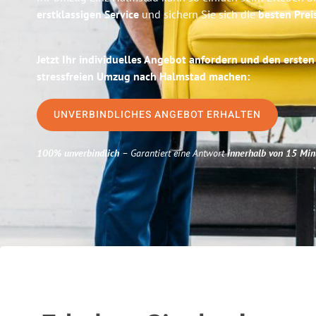
erstklassigen Service
und sichern Sie sich die
besten Preis
Jetzt Ihr individuelles Angebot anfordern und den ersten
stressfreien Umzug nach Halmstad machen:
UNVERBINDLICHES ANGEBOT ERHALTEN
100% unverbindlich
– Garantiert eine Antwort
innerhalb von 15 Min