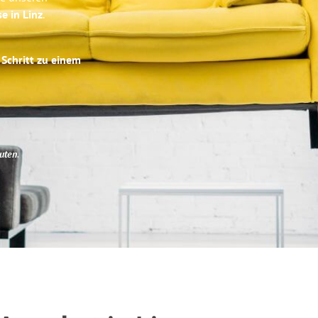
e in Linz
.
 Schritt zu einem
uten
.