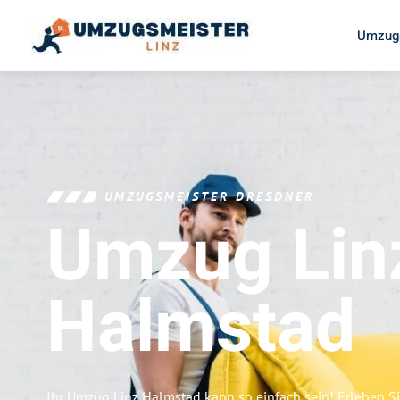
Umzugs
UMZUGSMEISTER DRESDNER
Umzug Lin
Halmstad
Ihr Umzug Linz Halmstad kann so einfach sein! Erleben S