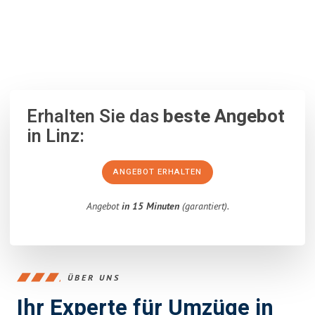
100% unverbindlich
– Garantiert eine Antwort
innerhalb von 15
Minuten
.
Erhalten Sie das
beste Angebot
in Linz:
ANGEBOT ERHALTEN
Angebot
in 15 Minuten
(garantiert).
ÜBER UNS
Ihr Experte für Umzüge in