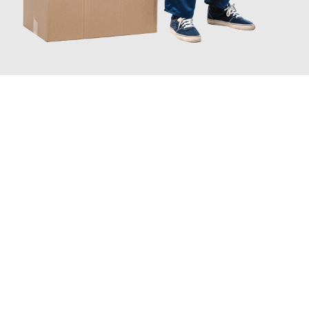
JETZT ANFRAGEN
Erleben Sie mit Umzugsmeister Dresdner Linz, wie
einfach und
stressfrei Ihr Umzug Linz Arnhem
sein kann. Unser
Expertenteam steht bereit, um Ihnen einen reibungslosen
Übergang in Ihr neues Zuhause zu garantieren.
Jetzt
unverbindliches Angebot
erhalten &
100€ sparen: